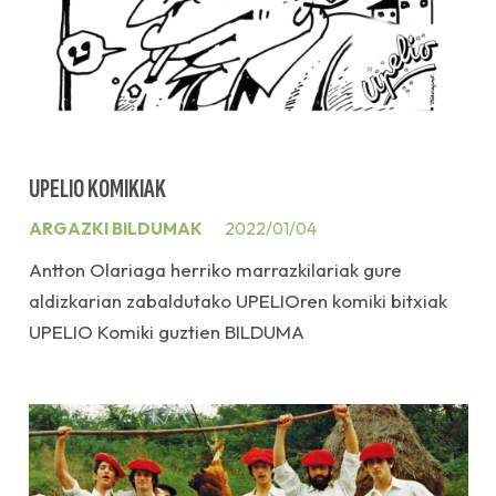
UPELIO KOMIKIAK
ARGAZKI BILDUMAK
2022/01/04
Antton Olariaga herriko marrazkilariak gure
aldizkarian zabaldutako UPELIOren komiki bitxiak
UPELIO Komiki guztien BILDUMA