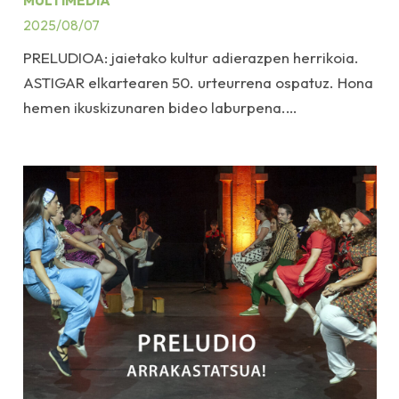
MULTIMEDIA
2025/08/07
PRELUDIOA: jaietako kultur adierazpen herrikoia.
ASTIGAR elkartearen 50. urteurrena ospatuz. Hona
hemen ikuskizunaren bideo laburpena.…