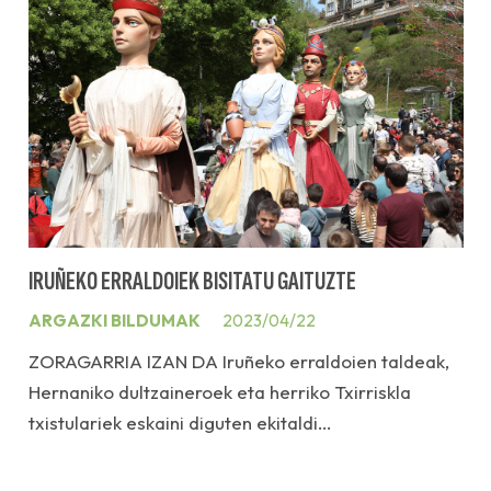
IRUÑEKO ERRALDOIEK BISITATU GAITUZTE
ARGAZKI BILDUMAK
2023/04/22
ZORAGARRIA IZAN DA Iruñeko erraldoien taldeak,
Hernaniko dultzaineroek eta herriko Txirriskla
txistulariek eskaini diguten ekitaldi…