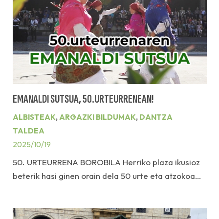
EMANALDI SUTSUA, 50.URTEURRENEAN!
ALBISTEAK
,
ARGAZKI BILDUMAK
,
DANTZA
TALDEA
2025/10/19
50. URTEURRENA BOROBILA Herriko plaza ikusioz
beterik hasi ginen orain dela 50 urte eta atzokoa…