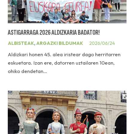
ASTIGARRAGA 2026 ALDIZKARIA BADATOR!
ALBISTEAK
,
ARGAZKI BILDUMAK
2026/06/24
Aldizkari honen 45. alea iristear dago herritarren
eskuetara. Izan ere, datorren uztailaren 10ean,
ohiko dendetan…