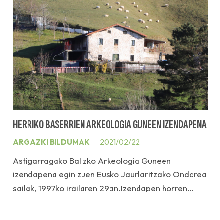
HERRIKO BASERRIEN ARKEOLOGIA GUNEEN IZENDAPENA
ARGAZKI BILDUMAK
2021/02/22
Astigarragako Balizko Arkeologia Guneen
izendapena egin zuen Eusko Jaurlaritzako Ondarea
sailak, 1997ko irailaren 29an.Izendapen horren…