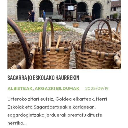
SAGARRA JO ESKOLAKO HAURREKIN
ALBISTEAK
,
ARGAZKI BILDUMAK
2025/09/19
Urteroko zitari eutsiz, Goldea elkarteak, Herri
Eskolak eta Sagardoetxeak elkarlanean,
sagardogintzako jarduerak prestatu dituzte
herriko…