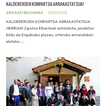
KALDEREROEN KONPARTSA ARRAKASTATSUA!
ARGAZKI BILDUMAK
2023/02/12
KALDEREROEN KONPARTSA ARRAKASTATSUA
HERRIAN! Zipotza Elkarteak antolatuta, jendetza
bildu da Ergobiako plazan, urteroko emanaldiari
ekiteko.…