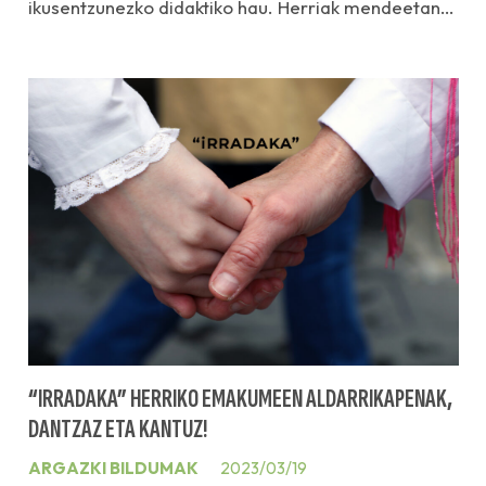
ikusentzunezko didaktiko hau. Herriak mendeetan…
“IRRADAKA” HERRIKO EMAKUMEEN ALDARRIKAPENAK,
DANTZAZ ETA KANTUZ!
ARGAZKI BILDUMAK
2023/03/19