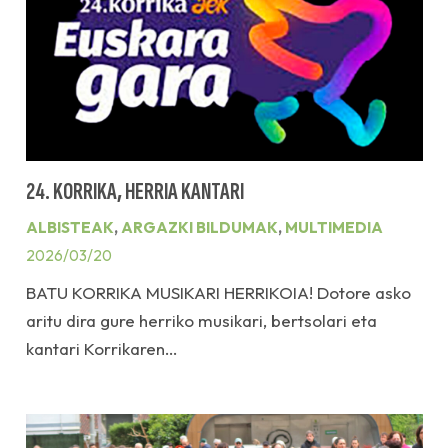
24. KORRIKA, HERRIA KANTARI
ALBISTEAK
,
ARGAZKI BILDUMAK
,
MULTIMEDIA
2026/03/20
BATU KORRIKA MUSIKARI HERRIKOIA! Dotore asko
aritu dira gure herriko musikari, bertsolari eta
kantari Korrikaren…