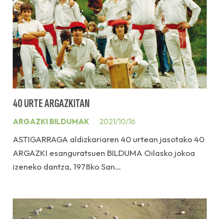
40 URTE ARGAZKITAN
ARGAZKI BILDUMAK
2021/10/16
ASTIGARRAGA aldizkariaren 40 urtean jasotako 40
ARGAZKI esanguratsuen BILDUMA Oilasko jokoa
izeneko dantza, 1978ko San…