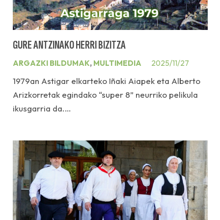
GURE ANTZINAKO HERRI BIZITZA
ARGAZKI BILDUMAK
,
MULTIMEDIA
2025/11/27
1979an Astigar elkarteko Iñaki Aiapek eta Alberto
Arizkorretak egindako “super 8” neurriko pelikula
ikusgarria da.…