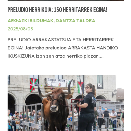
PRELUDIO HERRIKOIA: 150 HERRITARREK EGINA!
ARGAZKI BILDUMAK
,
DANTZA TALDEA
2025/08/05
PRELUDIO ARRAKASTATSUA ETA HERRITARREK
EGINA! Jaietako preludioa ARRAKASTA HANDIKO
IKUSKIZUNA izan zen atzo herriko plazan.…