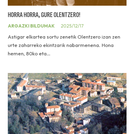
HORRA HORRA, GURE OLENTZERO!
ARGAZKI BILDUMAK
2025/12/17
Astigar elkartea sortu zenetik Olentzero izan zen
urte zaharreko ekintzarik nabarmenena. Hona
hemen, 80ko eta…