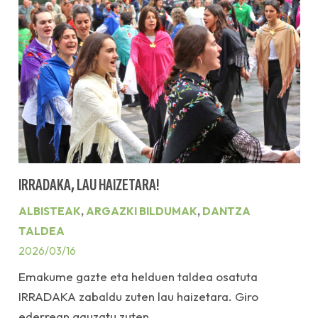
IRRADAKA, LAU HAIZETARA!
ALBISTEAK
,
ARGAZKI BILDUMAK
,
DANTZA
TALDEA
2026/03/16
Emakume gazte eta helduen taldea osatuta
IRRADAKA zabaldu zuten lau haizetara. Giro
ederrean gauzatu zuten…