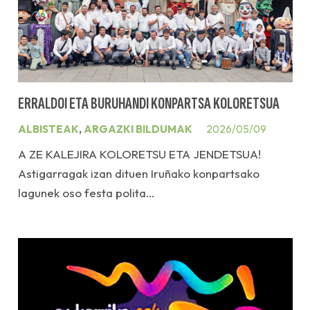
ERRALDOI ETA BURUHANDI KONPARTSA KOLORETSUA
ALBISTEAK
,
ARGAZKI BILDUMAK
2026/05/09
A ZE KALEJIRA KOLORETSU ETA JENDETSUA!
Astigarragak izan dituen Iruñako konpartsako
lagunek oso festa polita…