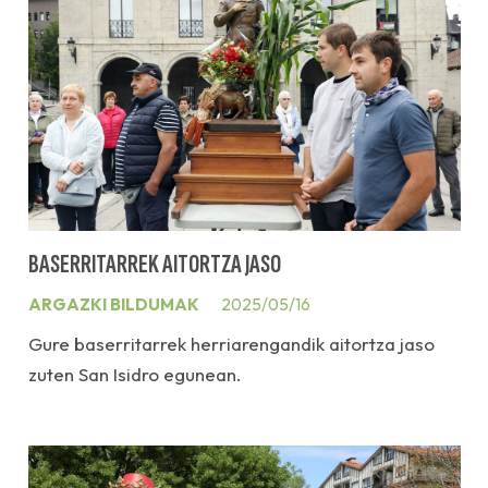
BASERRITARREK AITORTZA JASO
ARGAZKI BILDUMAK
2025/05/16
Gure baserritarrek herriarengandik aitortza jaso
zuten San Isidro egunean.