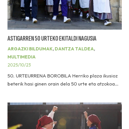
ASTIGARREN 50 URTEKO EKITALDI NAGUSIA
ARGAZKI BILDUMAK
,
DANTZA TALDEA
,
MULTIMEDIA
2025/10/23
50. URTEURRENA BOROBILA Herriko plaza ikusioz
beterik hasi ginen orain dela 50 urte eta atzokoa…