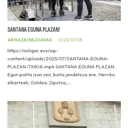
SANTANA EGUNA PLAZAN!
ARGAZKI BILDUMAK
2025/07/28
https://astigar.eus/wp-
content/uploads/2025/07/SANTANA-EGUNA-
PLAZAN-TXIKIA.mp4 SANTANA EGUNA PLAZAN.
Egun polita izan zen, baita jendetsua ere. Herriko
elkarteek, Goldea, Zipotza,…