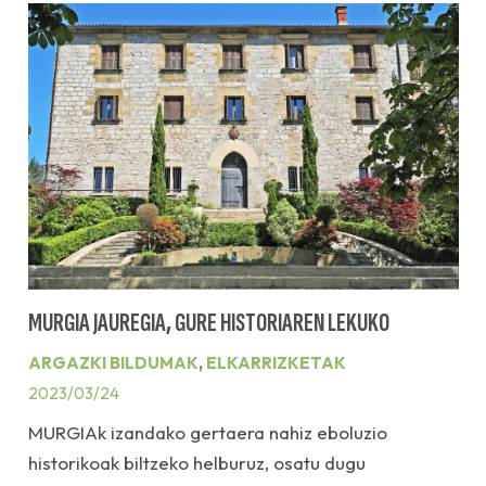
MURGIA JAUREGIA, GURE HISTORIAREN LEKUKO
ARGAZKI BILDUMAK
,
ELKARRIZKETAK
2023/03/24
MURGIAk izandako gertaera nahiz eboluzio
historikoak biltzeko helburuz, osatu dugu