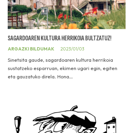
SAGARDOAREN KULTURA HERRIKOIA BULTZATUZ!
ARGAZKI BILDUMAK
2023/01/03
Sinetsita gaude, sagardoaren kultura herrikoia
sustatzeko esparruan, ekimen ugari egin, egiten
eta gauzatuko direla. Hona…