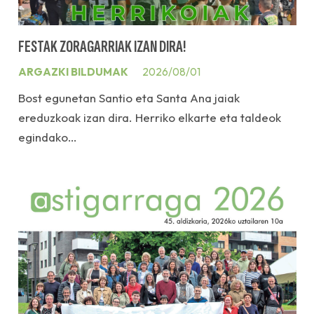
FESTAK ZORAGARRIAK IZAN DIRA!
ARGAZKI BILDUMAK
2026/08/01
Bost egunetan Santio eta Santa Ana jaiak
ereduzkoak izan dira. Herriko elkarte eta taldeok
egindako…