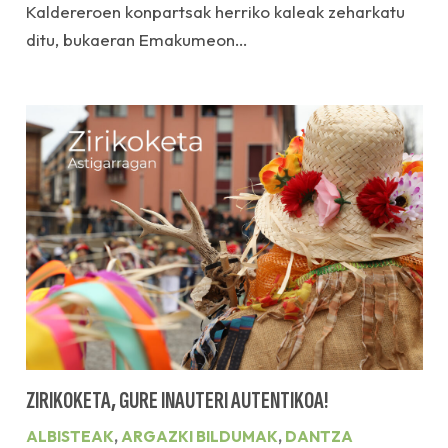
Kaldereroen konpartsak herriko kaleak zeharkatu
ditu, bukaeran Emakumeon…
ZIRIKOKETA, GURE INAUTERI AUTENTIKOA!
ALBISTEAK
,
ARGAZKI BILDUMAK
,
DANTZA