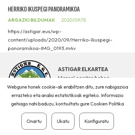
HERRIKO IKUSPEGI PANORAMIKOA
ARGAZKI BILDUMAK
2020/09/15
https://astigar.eus/wp-
content/uploads/2020/09/Herriko-Ikuspegi-
panoramikoa-IMG_0193.m4v
ASTIGAR ELKARTEA
Mirasol egoitza behea,
20115 Astigarraga
Webgune honek cookie-ak erabiltzen ditu, zure nabigazioa
(GIPUZKOA)
errazteko eta analisi estatistikoak egiteko. Informazio
gehiago nahi baduzu, kontsultatu gure
Cookien Politika
Onartu
Ukatu
Konfiguratu