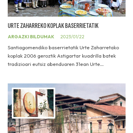
URTE ZAHARREKO KOPLAK BASERRIETATIK
ARGAZKI BILDUMAK
2023/01/22
Santiagomendiko baserrietatik Urte Zaharretako
koplak 2006 geroztik Astigartar kuadrilla batek
tradizioari eutsiz abenduaren 31ean Urte…