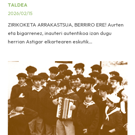
TALDEA
2026/02/15
ZIRIKOKETA ARRAKASTSUA, BERRIRO ERE! Aurten
eta bigarrenez, inauteri autentikoa izan dugu
herrian Astigar elkartearen eskutik…