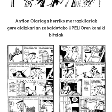
Antton Olariaga herriko marrazkilariak
gure aldizkarian zabaldutako UPELIOren komiki
bitxiak