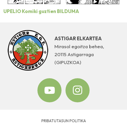
UPELIO Komiki guztien BILDUMA
ASTIGAR ELKARTEA
Mirasol egoitza behea,
20115 Astigarraga
(GIPUZKOA)
PRIBATUTASUN POLITIKA