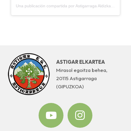
Una publicación compartida por Astigarraga Aldizkaria (@astigarragaaldizkaria)
ASTIGAR ELKARTEA
Mirasol egoitza behea,
20115 Astigarraga
(GIPUZKOA)