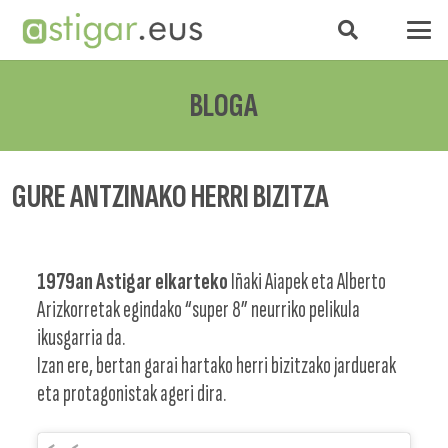
BLOGA
GURE ANTZINAKO HERRI BIZITZA
1979an Astigar elkarteko
Iñaki Aiapek eta Alberto
Arizkorretak egindako “super 8” neurriko pelikula
ikusgarria da.
Izan ere, bertan garai hartako herri bizitzako jarduerak
eta protagonistak ageri dira.