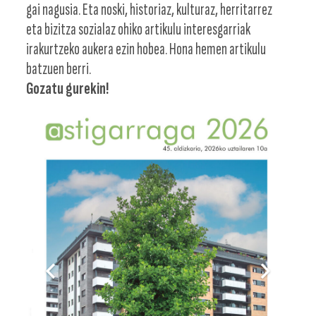
gai nagusia. Eta noski, historiaz, kulturaz, herritarrez
eta bizitza sozialaz ohiko artikulu interesgarriak
irakurtzeko aukera ezin hobea. Hona hemen artikulu
batzuen berri.
Gozatu gurekin!