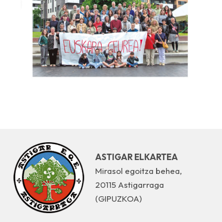
ASTIGAR ELKARTEA
Mirasol egoitza behea,
20115 Astigarraga
(GIPUZKOA)