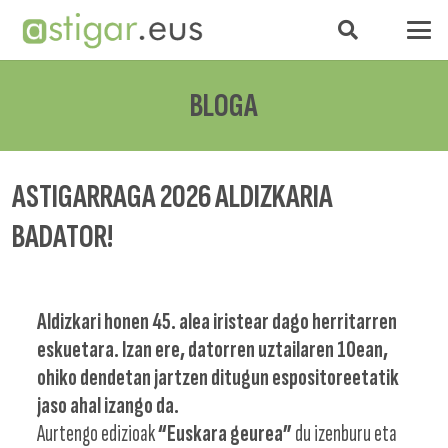
BLOGA
ASTIGARRAGA 2026 ALDIZKARIA
BADATOR!
Aldizkari honen 45. alea iristear dago
herritarren
eskuetara. Izan ere, datorren uztailaren 10ean,
ohiko dendetan jartzen ditugun espositoreetatik
jaso ahal izango da.
Aurtengo edizioak
“Euskara geurea”
du izenburu eta