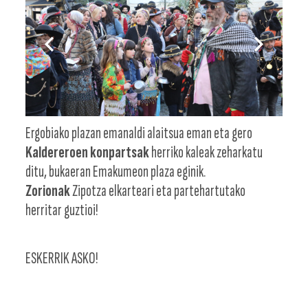
Ergobiako plazan emanaldi alaitsua eman eta gero
Kaldereroen konpartsak
herriko kaleak zeharkatu
ditu, bukaeran Emakumeon plaza eginik.
Zorionak
Zipotza elkarteari eta partehartutako
herritar guztioi!
ESKERRIK ASKO!