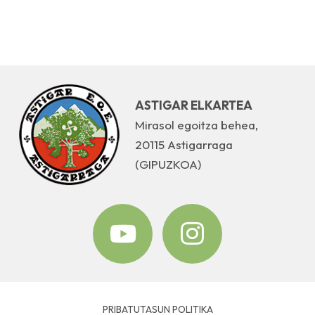
ASTIGAR ELKARTEA
Mirasol egoitza behea,
20115 Astigarraga
(GIPUZKOA)
PRIBATUTASUN POLITIKA