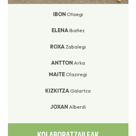
IBON
Otaegi
ELENA
Ibañez
ROXA
Zabalegi
ANTTON
Arka
MAITE
Olaziregi
KIZKITZA
Galartza
JOXAN
Alberdi
KOLABORATZAILEAK