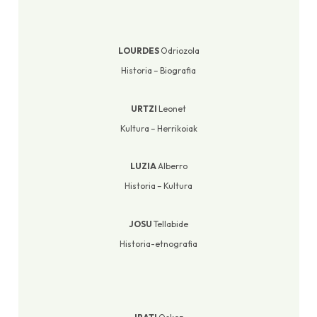
LOURDES
Odriozola
Historia – Biografia
URTZI
Leonet
Kultura – Herrikoiak
LUZIA
Alberro
Historia – Kultura
JOSU
Tellabide
Historia-etnografia