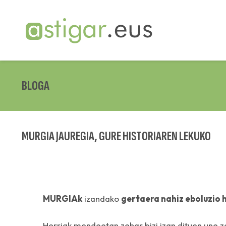
BLOGA
MURGIA JAUREGIA, GURE HISTORIAREN LEKUKO
MURGIAk
izandako
gertaera nahiz eboluzio h
Herriak mendeetan zehar bizi izan dituen une z