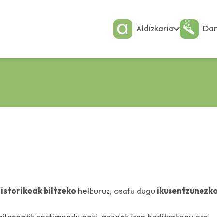
Aldizkaria
Dan
istorikoak biltzeko
helburuz, osatu dugu
ikusentzunezko
ailengatik sentimendu gazi-gozoak izan baditzakegu ere,