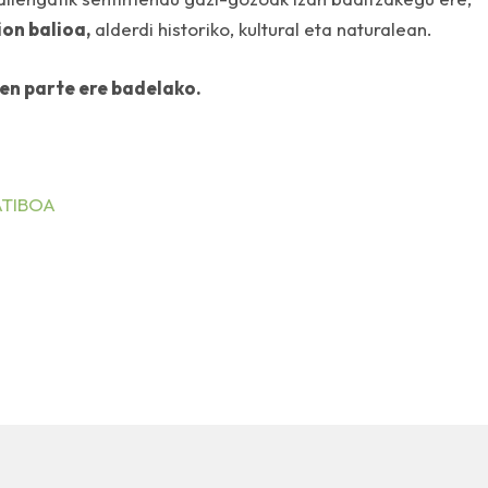
on balioa,
alderdi historiko, kultural eta naturalean.
en parte ere badelako.
ATIBOA