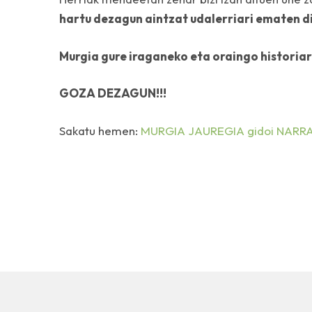
hartu dezagun aintzat udalerriari ematen di
Murgia gure iraganeko eta oraingo historiar
GOZA DEZAGUN!!!
Sakatu hemen:
MURGIA JAUREGIA gidoi NARR