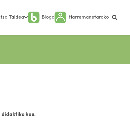
tza Taldea
Bloga
Harremanetarako
 didaktiko hau.