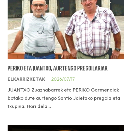
PERIKO ETA JUANTXO, AURTENGO PREGOILARIAK
ELKARRIZKETAK
2026/07/17
JUANTXO Zuaznabarrek eta PERIKO Garmendiak
botako dute aurtengo Santio Jaietako pregoia eta
txupina. Hori dela…