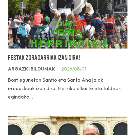
FESTAK ZORAGARRIAK IZAN DIRA!
ARGAZKI BILDUMAK
2026/08/01
Bost egunetan Santio eta Santa Ana jaiak
ereduzkoak izan dira. Herriko elkarte eta taldeok
egindako…