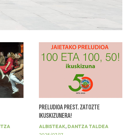
PRELUDIOA PREST. ZATOZTE
IKUSKIZUNERA!
TZA
ALBISTEAK
,
DANTZA TALDEA
2025/07/17