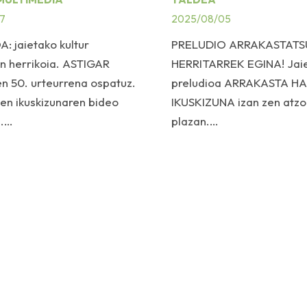
7
2025/08/05
: jaietako kultur
PRELUDIO ARRAKASTATS
n herrikoia. ASTIGAR
HERRITARREK EGINA! Jai
en 50. urteurrena ospatuz.
preludioa ARRAKASTA H
n ikuskizunaren bideo
IKUSKIZUNA izan zen atzo
a.…
plazan.…