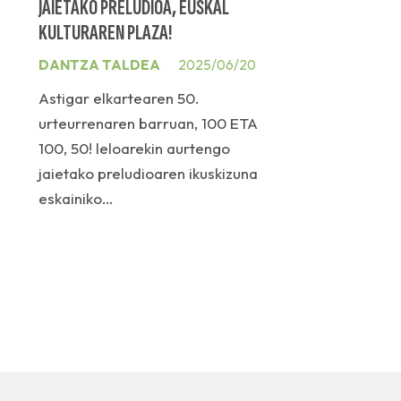
JAIETAKO PRELUDIOA, EUSKAL
KULTURAREN PLAZA!
DANTZA TALDEA
2025/06/20
Astigar elkartearen 50.
urteurrenaren barruan, 100 ETA
100, 50! leloarekin aurtengo
jaietako preludioaren ikuskizuna
eskainiko…