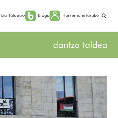
tza Taldea
Bloga
Harremanetarako