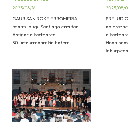
2025/08/16
2025/08/0
GAUR SAN ROKE ERROMERIA
PRELUDIOA
ospatu dugu Santiago ermitan,
adierazpe
Astigar elkartearen
elkartear
50.urteurrenarekin batera.
Hona heme
laburpen