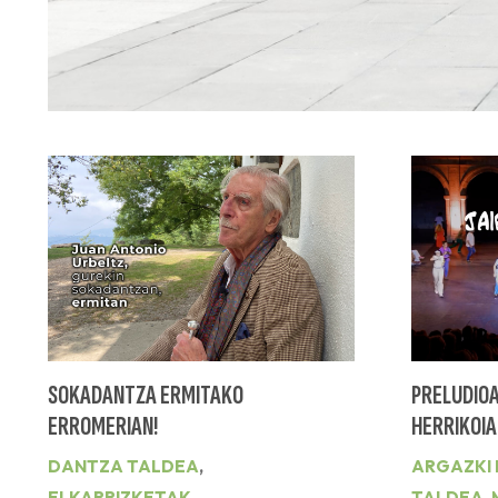
SOKADANTZA ERMITAKO
PRELUDIOA
ERROMERIAN!
HERRIKOIA
DANTZA TALDEA
,
ARGAZKI
ELKARRIZKETAK
TALDEA
,