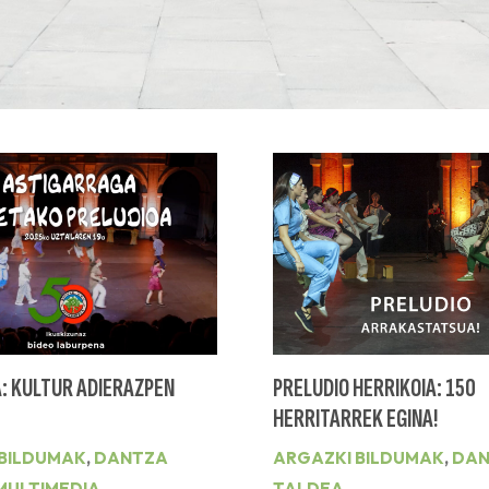
: KULTUR ADIERAZPEN
PRELUDIO HERRIKOIA: 150
HERRITARREK EGINA!
 BILDUMAK
,
DANTZA
ARGAZKI BILDUMAK
,
DAN
MULTIMEDIA
TALDEA