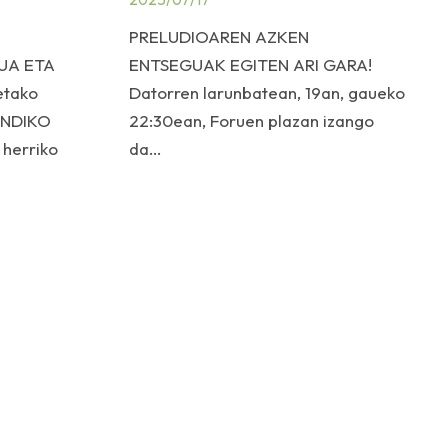
PRELUDIOAREN AZKEN
UA ETA
ENTSEGUAK EGITEN ARI GARA!
etako
Datorren larunbatean, 19an, gaueko
ANDIKO
22:30ean, Foruen plazan izango
 herriko
da…