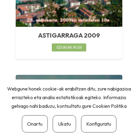
ASTIGARRAGA 2009
EDUKIAK IKUSI
Webgune honek cookie-ak erabiltzen ditu, zure nabigazioa
errazteko eta analisi estatistikoak egiteko. Informazio
gehiago nahi baduzu, kontsultatu gure
Cookien Politika
Onartu
Ukatu
Konfiguratu