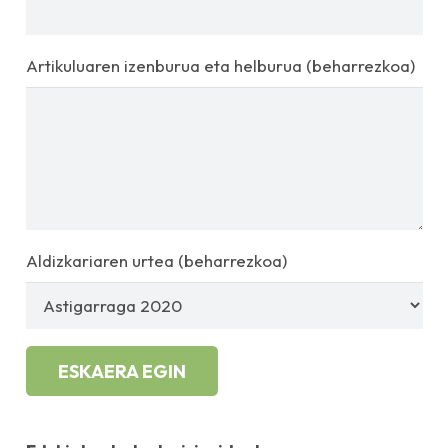
Artikuluaren izenburua eta helburua (beharrezkoa)
Aldizkariaren urtea (beharrezkoa)