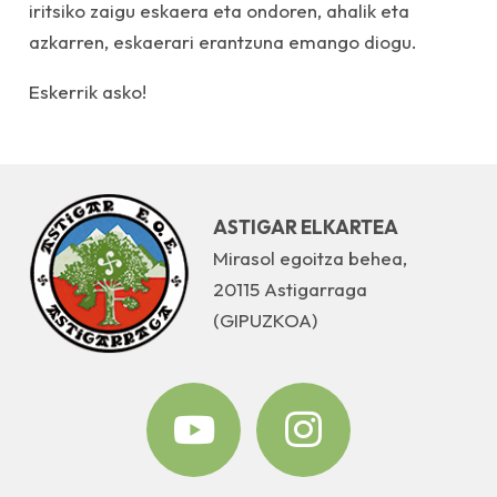
iritsiko zaigu eskaera eta ondoren, ahalik eta
azkarren, eskaerari erantzuna emango diogu.
Eskerrik asko!
ASTIGAR ELKARTEA
Mirasol egoitza behea,
20115 Astigarraga
(GIPUZKOA)