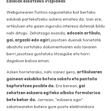
Edukiak eskatzeko irizpideak
Webgunearen funtzio nagusietako bat bertako
edukiak partekatzeko aukera ematea da. Izan ere,
artikuluen eta gaien inguruko interesa dutenak bildu
nahi ditugu. Zehatzago esanda,
edozein artikulu,
gai, argazki edo agiri
jasotzen duenak horietatik
abiatuta sortutako dokumentuaren edo lanaren
berri jasotzea gustatuko litzaiguke eta horri
dagokion balioa eman.
Azken horretarako, nahi izanez gero,
artikuluaren
gainean eskubiko botoia sakatu eta pantaila
kapturatzea posible da.
Era berean,
gai
zehatzen eskaera egiteko alboko formularioa
bete behar da.
Jarraian, “eskaera egin”
sakatzearekin batera gure posta elektronikora