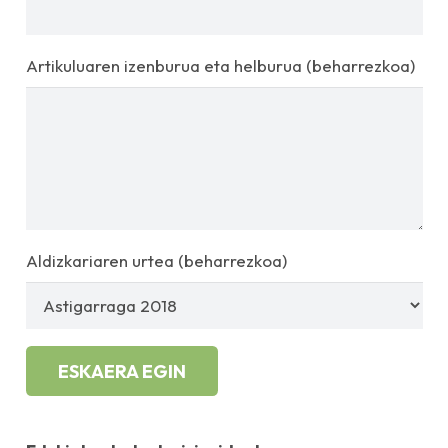
Artikuluaren izenburua eta helburua (beharrezkoa)
Aldizkariaren urtea (beharrezkoa)