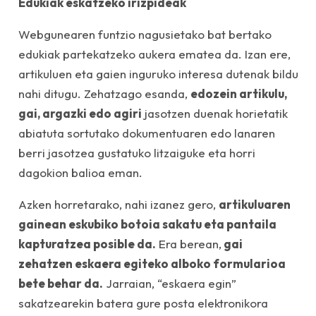
Edukiak eskatzeko irizpideak
Webgunearen funtzio nagusietako bat bertako
edukiak partekatzeko aukera ematea da. Izan ere,
artikuluen eta gaien inguruko interesa dutenak bildu
nahi ditugu. Zehatzago esanda,
edozein artikulu,
gai, argazki edo agiri
jasotzen duenak horietatik
abiatuta sortutako dokumentuaren edo lanaren
berri jasotzea gustatuko litzaiguke eta horri
dagokion balioa eman.
Azken horretarako, nahi izanez gero,
artikuluaren
gainean eskubiko botoia sakatu eta pantaila
kapturatzea posible da.
Era berean,
gai
zehatzen eskaera egiteko alboko formularioa
bete behar da.
Jarraian, “eskaera egin”
sakatzearekin batera gure posta elektronikora