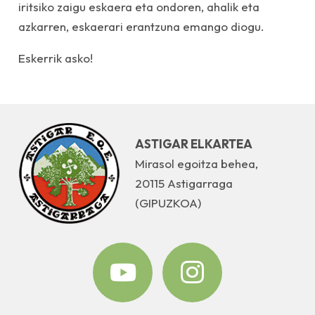
iritsiko zaigu eskaera eta ondoren, ahalik eta
azkarren, eskaerari erantzuna emango diogu.
Eskerrik asko!
ASTIGAR ELKARTEA
Mirasol egoitza behea,
20115 Astigarraga
(GIPUZKOA)