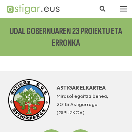
UDAL GOBERNUAREN 23 PROIEKTU ETA
ERRONKA
ASTIGAR ELKARTEA
Mirasol egoitza behea,
20115 Astigarraga
(GIPUZKOA)