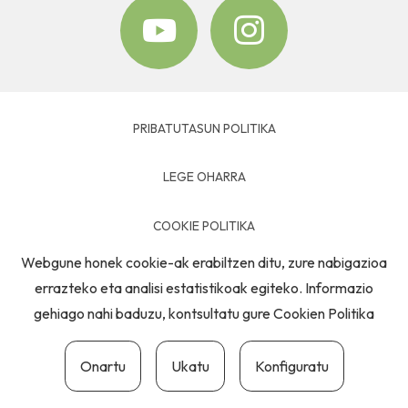
PRIBATUTASUN POLITIKA
LEGE OHARRA
COOKIE POLITIKA
Webgune honek cookie-ak erabiltzen ditu, zure nabigazioa
HARREMANETARAKO
errazteko eta analisi estatistikoak egiteko. Informazio
gehiago nahi baduzu, kontsultatu gure
Cookien Politika
Onartu
Ukatu
Konfiguratu