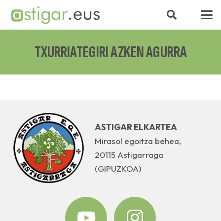
TXURRIATEGIRI AZKEN AGURRA
ASTIGAR ELKARTEA
Mirasol egoitza behea,
20115 Astigarraga
(GIPUZKOA)