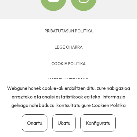
PRIBATUTASUN POLITIKA
LEGE OHARRA
COOKIE POLITIKA
HARREMANETARAKO
Webgune honek cookie-ak erabiltzen ditu, zure nabigazioa
errazteko eta analisi estatistikoak egiteko. Informazio
gehiago nahi baduzu, kontsultatu gure
Cookien Politika
Onartu
Ukatu
Konfiguratu