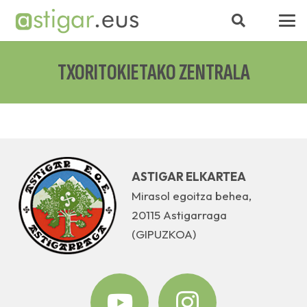
TXORITOKIETAKO ZENTRALA
ASTIGAR ELKARTEA
Mirasol egoitza behea,
20115 Astigarraga
(GIPUZKOA)