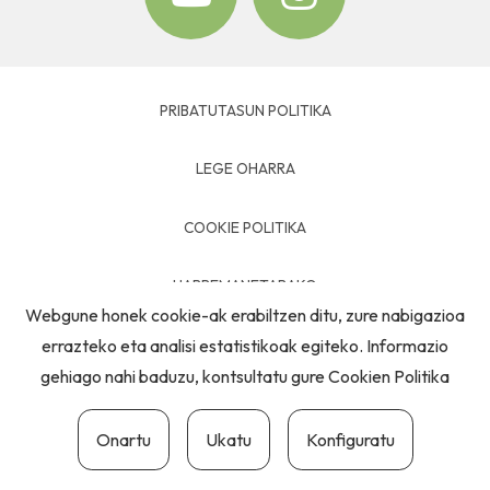
PRIBATUTASUN POLITIKA
LEGE OHARRA
COOKIE POLITIKA
HARREMANETARAKO
Webgune honek cookie-ak erabiltzen ditu, zure nabigazioa
errazteko eta analisi estatistikoak egiteko. Informazio
gehiago nahi baduzu, kontsultatu gure
Cookien Politika
Onartu
Ukatu
Konfiguratu