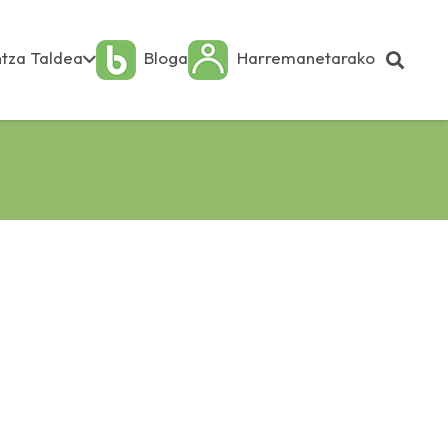
tza Taldea
Bloga
Harremanetarako