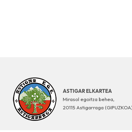
ASTIGAR ELKARTEA
Mirasol egoitza behea,
20115 Astigarraga (GIPUZKOA