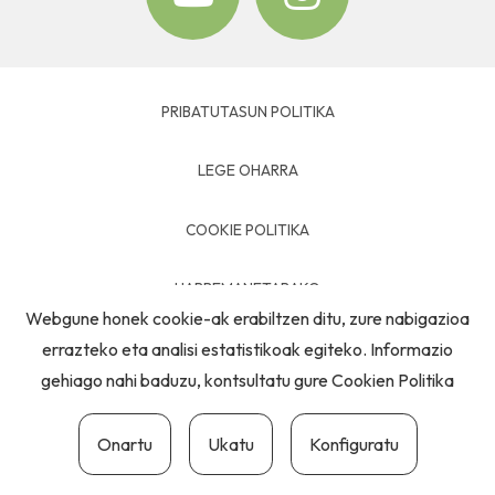
PRIBATUTASUN POLITIKA
LEGE OHARRA
COOKIE POLITIKA
HARREMANETARAKO
Webgune honek cookie-ak erabiltzen ditu, zure nabigazioa
errazteko eta analisi estatistikoak egiteko. Informazio
gehiago nahi baduzu, kontsultatu gure
Cookien Politika
Onartu
Ukatu
Konfiguratu