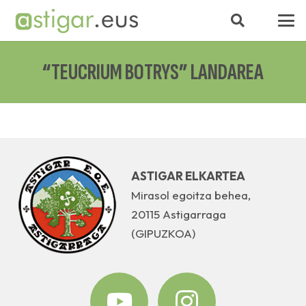
“TEUCRIUM BOTRYS” LANDAREA
ASTIGAR ELKARTEA
Mirasol egoitza behea,
20115 Astigarraga
(GIPUZKOA)