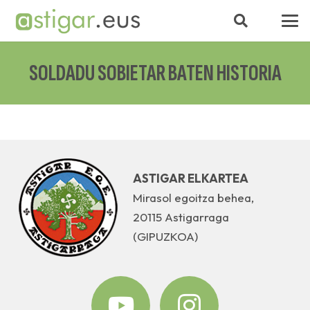
SOLDADU SOBIETAR BATEN HISTORIA
ASTIGAR ELKARTEA
Mirasol egoitza behea,
20115 Astigarraga
(GIPUZKOA)