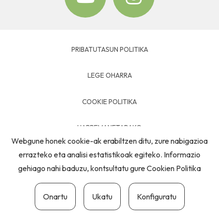
PRIBATUTASUN POLITIKA
LEGE OHARRA
COOKIE POLITIKA
HARREMANETARAKO
Webgune honek cookie-ak erabiltzen ditu, zure nabigazioa
errazteko eta analisi estatistikoak egiteko. Informazio
gehiago nahi baduzu, kontsultatu gure
Cookien Politika
Onartu
Ukatu
Konfiguratu