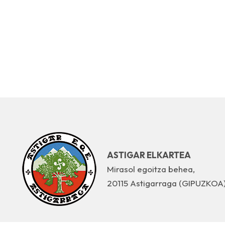
ASTIGAR ELKARTEA
Mirasol egoitza behea,
20115 Astigarraga (GIPUZKOA