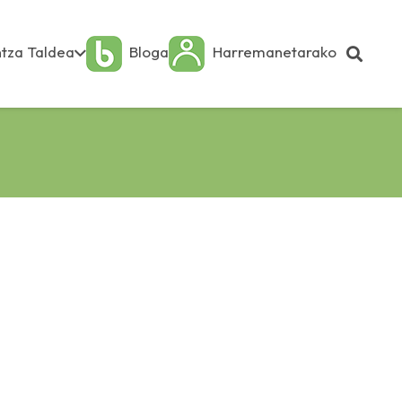
tza Taldea
Bloga
Harremanetarako