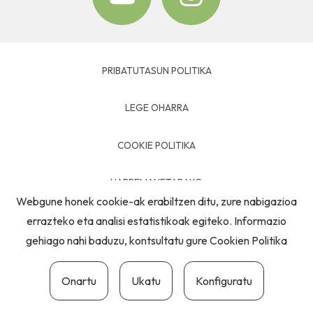
PRIBATUTASUN POLITIKA
LEGE OHARRA
COOKIE POLITIKA
HARREMANETARAKO
Webgune honek cookie-ak erabiltzen ditu, zure nabigazioa
errazteko eta analisi estatistikoak egiteko. Informazio
gehiago nahi baduzu, kontsultatu gure
Cookien Politika
Onartu
Ukatu
Konfiguratu