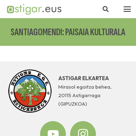
SANTIAGOMENDI: PAISAIA KULTURALA
ASTIGAR ELKARTEA
Mirasol egoitza behea,
20115 Astigarraga
(GIPUZKOA)