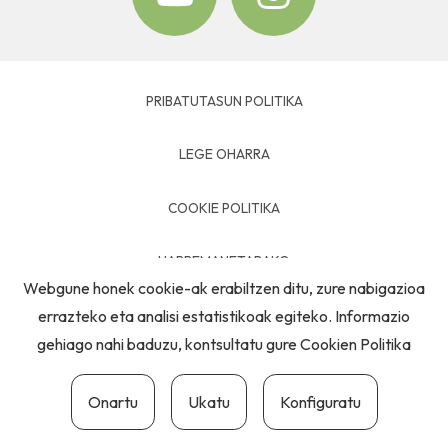
PRIBATUTASUN POLITIKA
LEGE OHARRA
COOKIE POLITIKA
HARREMANETARAKO
Webgune honek cookie-ak erabiltzen ditu, zure nabigazioa
errazteko eta analisi estatistikoak egiteko. Informazio
gehiago nahi baduzu, kontsultatu gure
Cookien Politika
Onartu
Ukatu
Konfiguratu