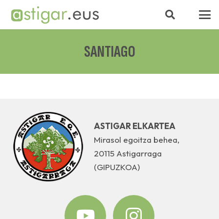
SANTIAGO
ASTIGAR ELKARTEA
Mirasol egoitza behea,
20115 Astigarraga
(GIPUZKOA)