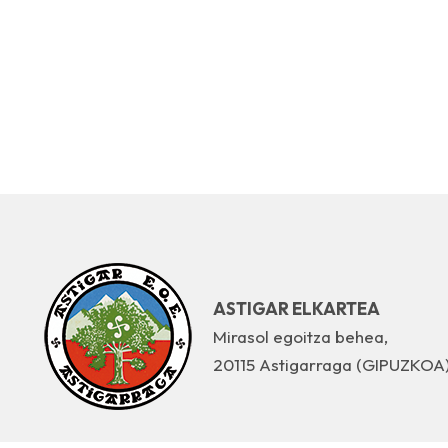
ASTIGAR ELKARTEA
Mirasol egoitza behea,
20115 Astigarraga (GIPUZKOA