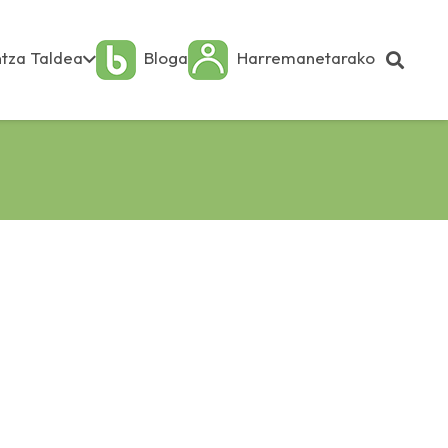
tza Taldea
Bloga
Harremanetarako