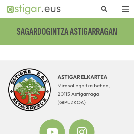
SAGARDOGINTZA ASTIGARRAGAN
ASTIGAR ELKARTEA
Mirasol egoitza behea,
20115 Astigarraga
(GIPUZKOA)