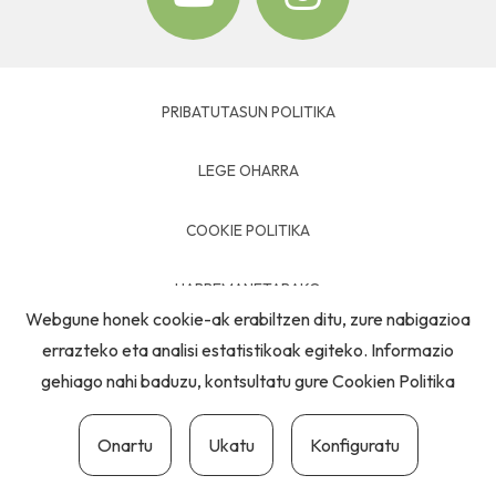
PRIBATUTASUN POLITIKA
LEGE OHARRA
COOKIE POLITIKA
HARREMANETARAKO
Webgune honek cookie-ak erabiltzen ditu, zure nabigazioa
errazteko eta analisi estatistikoak egiteko. Informazio
gehiago nahi baduzu, kontsultatu gure
Cookien Politika
Onartu
Ukatu
Konfiguratu