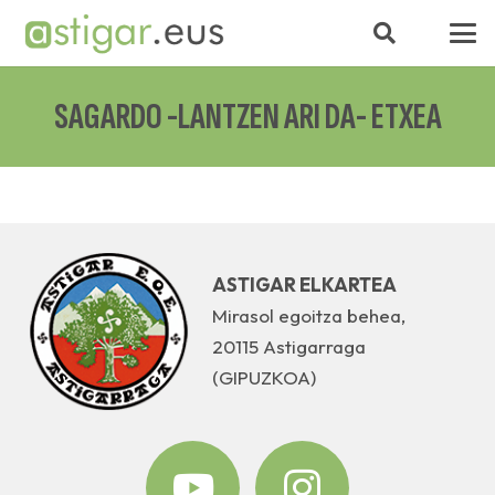
SAGARDO -LANTZEN ARI DA- ETXEA
ASTIGAR ELKARTEA
Mirasol egoitza behea,
20115 Astigarraga
(GIPUZKOA)