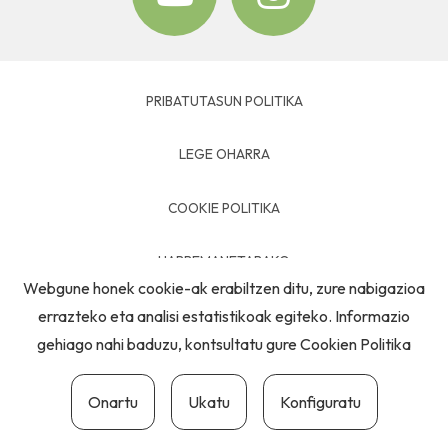
PRIBATUTASUN POLITIKA
LEGE OHARRA
COOKIE POLITIKA
HARREMANETARAKO
Webgune honek cookie-ak erabiltzen ditu, zure nabigazioa
errazteko eta analisi estatistikoak egiteko. Informazio
gehiago nahi baduzu, kontsultatu gure
Cookien Politika
Onartu
Ukatu
Konfiguratu