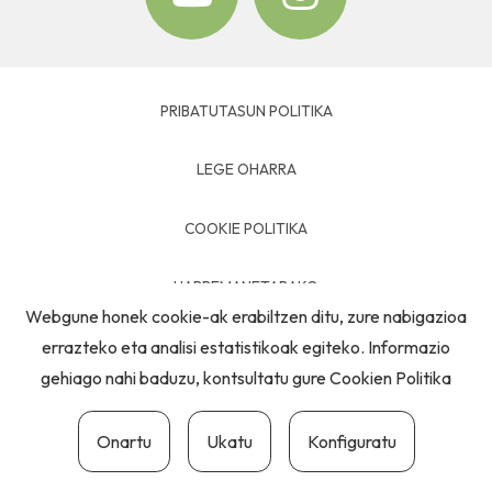
PRIBATUTASUN POLITIKA
LEGE OHARRA
COOKIE POLITIKA
HARREMANETARAKO
Webgune honek cookie-ak erabiltzen ditu, zure nabigazioa
errazteko eta analisi estatistikoak egiteko. Informazio
gehiago nahi baduzu, kontsultatu gure
Cookien Politika
Onartu
Ukatu
Konfiguratu