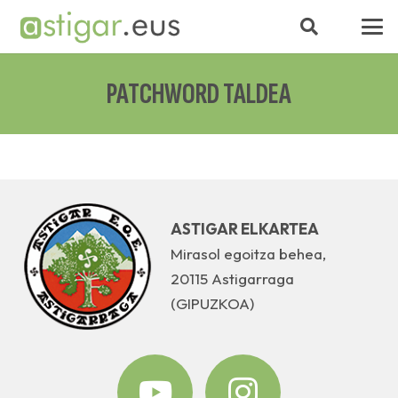
PATCHWORD TALDEA
ASTIGAR ELKARTEA
Mirasol egoitza behea,
20115 Astigarraga
(GIPUZKOA)