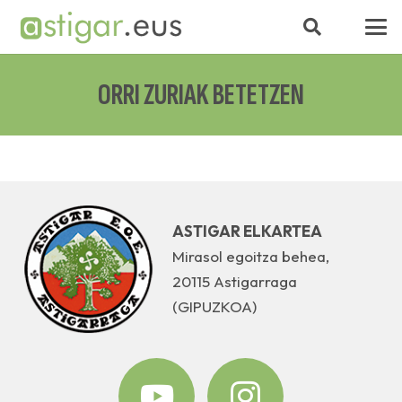
ORRI ZURIAK BETETZEN
ASTIGAR ELKARTEA
Mirasol egoitza behea,
20115 Astigarraga
(GIPUZKOA)