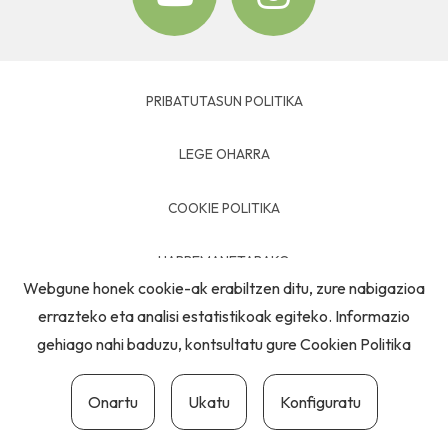
PRIBATUTASUN POLITIKA
LEGE OHARRA
COOKIE POLITIKA
HARREMANETARAKO
Webgune honek cookie-ak erabiltzen ditu, zure nabigazioa
errazteko eta analisi estatistikoak egiteko. Informazio
gehiago nahi baduzu, kontsultatu gure
Cookien Politika
Onartu
Ukatu
Konfiguratu