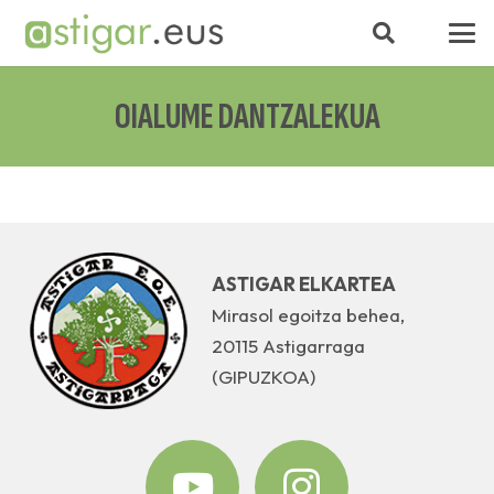
OIALUME DANTZALEKUA
ASTIGAR ELKARTEA
Mirasol egoitza behea,
20115 Astigarraga
(GIPUZKOA)