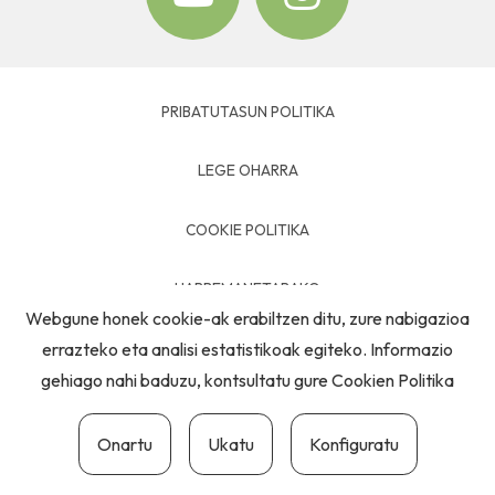
PRIBATUTASUN POLITIKA
LEGE OHARRA
COOKIE POLITIKA
HARREMANETARAKO
Webgune honek cookie-ak erabiltzen ditu, zure nabigazioa
errazteko eta analisi estatistikoak egiteko. Informazio
gehiago nahi baduzu, kontsultatu gure
Cookien Politika
Onartu
Ukatu
Konfiguratu