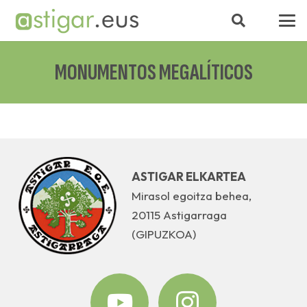
MONUMENTOS MEGALÍTICOS
ASTIGAR ELKARTEA
Mirasol egoitza behea,
20115 Astigarraga
(GIPUZKOA)