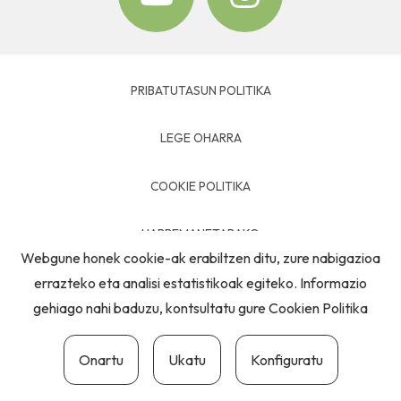
PRIBATUTASUN POLITIKA
LEGE OHARRA
COOKIE POLITIKA
HARREMANETARAKO
Webgune honek cookie-ak erabiltzen ditu, zure nabigazioa
errazteko eta analisi estatistikoak egiteko. Informazio
gehiago nahi baduzu, kontsultatu gure
Cookien Politika
Onartu
Ukatu
Konfiguratu