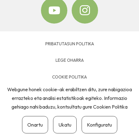
PRIBATUTASUN POLITIKA
LEGE OHARRA
COOKIE POLITIKA
Webgune honek cookie-ak erabiltzen ditu, zure nabigazioa
HARREMANETARAKO
errazteko eta analisi estatistikoak egiteko. Informazio
gehiago nahi baduzu, kontsultatu gure
Cookien Politika
Onartu
Ukatu
Konfiguratu