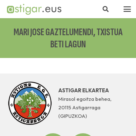
MARI JOSE GAZTELUMENDI, TXISTUA
BETI LAGUN
ASTIGAR ELKARTEA
Mirasol egoitza behea,
20115 Astigarraga
(GIPUZKOA)