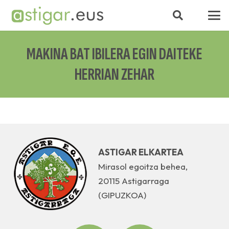
MAKINA BAT IBILERA EGIN DAITEKE
HERRIAN ZEHAR
ASTIGAR ELKARTEA
Mirasol egoitza behea,
20115 Astigarraga
(GIPUZKOA)