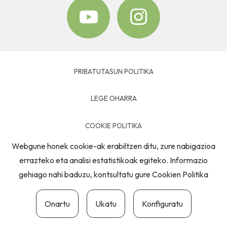
PRIBATUTASUN POLITIKA
LEGE OHARRA
COOKIE POLITIKA
Webgune honek cookie-ak erabiltzen ditu, zure nabigazioa
HARREMANETARAKO
errazteko eta analisi estatistikoak egiteko. Informazio
gehiago nahi baduzu, kontsultatu gure
Cookien Politika
Onartu
Ukatu
Konfiguratu