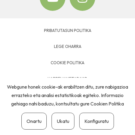
PRIBATUTASUN POLITIKA
LEGE OHARRA
COOKIE POLITIKA
HARREMANETARAKO
Webgune honek cookie-ak erabiltzen ditu, zure nabigazioa
errazteko eta analisi estatistikoak egiteko. Informazio
gehiago nahi baduzu, kontsultatu gure
Cookien Politika
Onartu
Ukatu
Konfiguratu