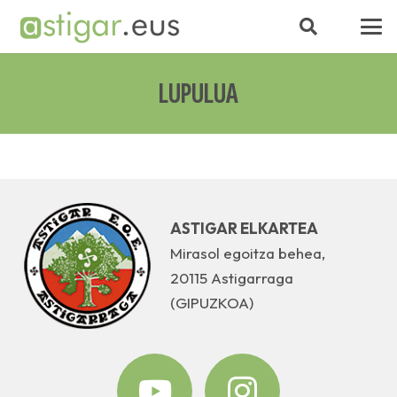
LUPULUA
ASTIGAR ELKARTEA
Mirasol egoitza behea,
20115 Astigarraga
(GIPUZKOA)