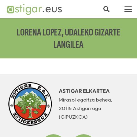
LORENA LOPEZ, UDALEKO GIZARTE
LANGILEA
ASTIGAR ELKARTEA
Mirasol egoitza behea,
20115 Astigarraga
(GIPUZKOA)