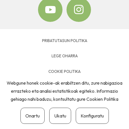
PRIBATUTASUN POLITIKA
LEGE OHARRA
COOKIE POLITIKA
Webgune honek cookie-ak erabiltzen ditu, zure nabigazioa
HARREMANETARAKO
errazteko eta analisi estatistikoak egiteko. Informazio
gehiago nahi baduzu, kontsultatu gure
Cookien Politika
Onartu
Ukatu
Konfiguratu