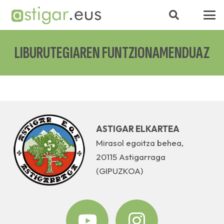
LIBURUTEGIAREN FUNTZIONAMENDUAZ
ASTIGAR ELKARTEA
Mirasol egoitza behea,
20115 Astigarraga
(GIPUZKOA)