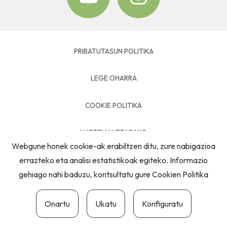
PRIBATUTASUN POLITIKA
LEGE OHARRA
COOKIE POLITIKA
HARREMANETARAKO
Webgune honek cookie-ak erabiltzen ditu, zure nabigazioa
errazteko eta analisi estatistikoak egiteko. Informazio
gehiago nahi baduzu, kontsultatu gure
Cookien Politika
Onartu
Ukatu
Konfiguratu