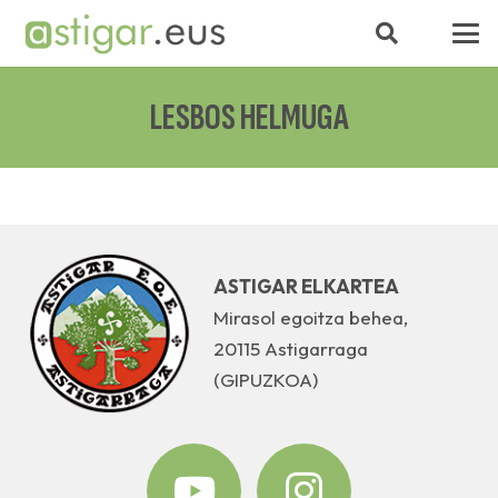
LESBOS HELMUGA
ASTIGAR ELKARTEA
Mirasol egoitza behea,
20115 Astigarraga
(GIPUZKOA)