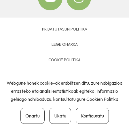
PRIBATUTASUN POLITIKA
LEGE OHARRA
COOKIE POLITIKA
HARREMANETARAKO
Webgune honek cookie-ak erabiltzen ditu, zure nabigazioa
errazteko eta analisi estatistikoak egiteko. Informazio
gehiago nahi baduzu, kontsultatu gure
Cookien Politika
Onartu
Ukatu
Konfiguratu