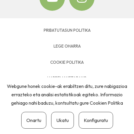
PRIBATUTASUN POLITIKA
LEGE OHARRA
COOKIE POLITIKA
HARREMANETARAKO
Webgune honek cookie-ak erabiltzen ditu, zure nabigazioa
errazteko eta analisi estatistikoak egiteko. Informazio
gehiago nahi baduzu, kontsultatu gure
Cookien Politika
Onartu
Ukatu
Konfiguratu