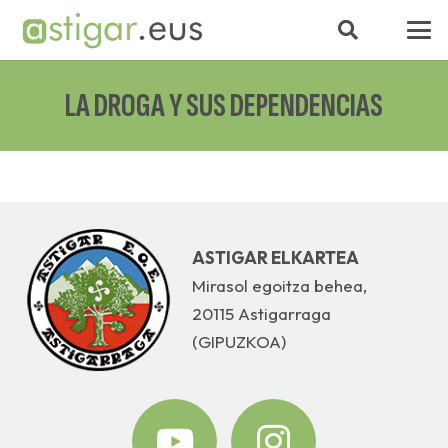
LA DROGA Y SUS DEPENDENCIAS
ASTIGAR ELKARTEA
Mirasol egoitza behea,
20115 Astigarraga
(GIPUZKOA)