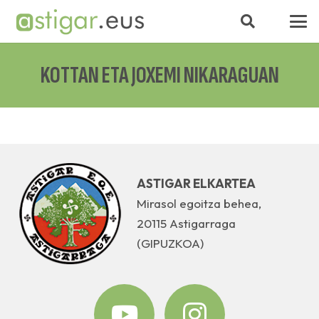
KOTTAN ETA JOXEMI NIKARAGUAN
ASTIGAR ELKARTEA
Mirasol egoitza behea,
20115 Astigarraga
(GIPUZKOA)