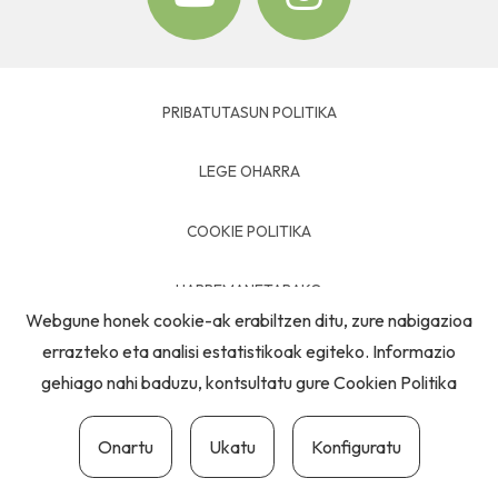
PRIBATUTASUN POLITIKA
LEGE OHARRA
COOKIE POLITIKA
HARREMANETARAKO
Webgune honek cookie-ak erabiltzen ditu, zure nabigazioa
errazteko eta analisi estatistikoak egiteko. Informazio
gehiago nahi baduzu, kontsultatu gure
Cookien Politika
Onartu
Ukatu
Konfiguratu