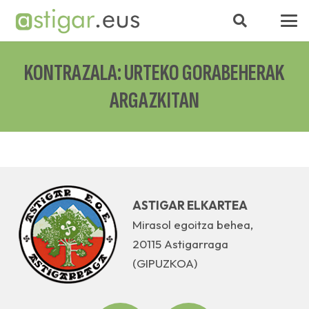
KONTRAZALA: URTEKO GORABEHERAK
ARGAZKITAN
ASTIGAR ELKARTEA
Mirasol egoitza behea,
20115 Astigarraga
(GIPUZKOA)