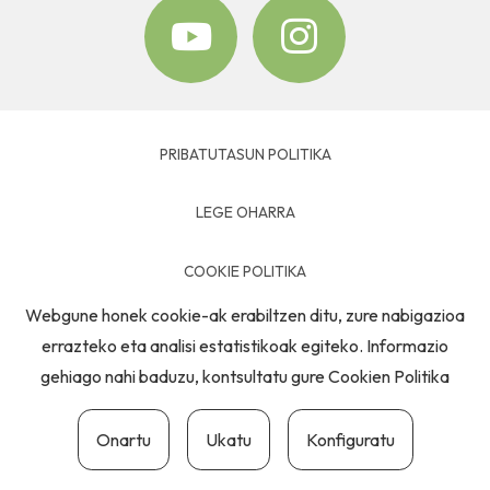
PRIBATUTASUN POLITIKA
LEGE OHARRA
COOKIE POLITIKA
Webgune honek cookie-ak erabiltzen ditu, zure nabigazioa
HARREMANETARAKO
errazteko eta analisi estatistikoak egiteko. Informazio
gehiago nahi baduzu, kontsultatu gure
Cookien Politika
Onartu
Ukatu
Konfiguratu