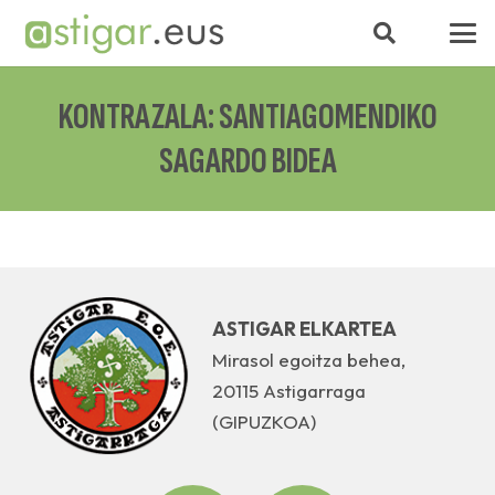
KONTRAZALA: SANTIAGOMENDIKO
SAGARDO BIDEA
ASTIGAR ELKARTEA
Mirasol egoitza behea,
20115 Astigarraga
(GIPUZKOA)