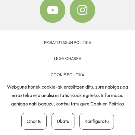
PRIBATUTASUN POLITIKA
LEGE OHARRA
COOKIE POLITIKA
Webgune honek cookie-ak erabiltzen ditu, zure nabigazioa
HARREMANETARAKO
errazteko eta analisi estatistikoak egiteko. Informazio
gehiago nahi baduzu, kontsultatu gure
Cookien Politika
Onartu
Ukatu
Konfiguratu