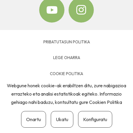
PRIBATUTASUN POLITIKA
LEGE OHARRA
COOKIE POLITIKA
Webgune honek cookie-ak erabiltzen ditu, zure nabigazioa
HARREMANETARAKO
errazteko eta analisi estatistikoak egiteko. Informazio
gehiago nahi baduzu, kontsultatu gure
Cookien Politika
Onartu
Ukatu
Konfiguratu