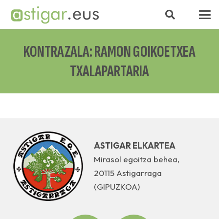
KONTRAZALA: RAMON GOIKOETXEA
TXALAPARTARIA
ASTIGAR ELKARTEA
Mirasol egoitza behea,
20115 Astigarraga
(GIPUZKOA)