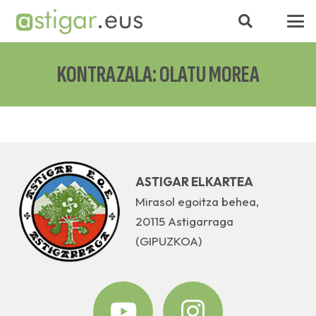
KONTRAZALA: OLATU MOREA
ASTIGAR ELKARTEA
Mirasol egoitza behea,
20115 Astigarraga
(GIPUZKOA)