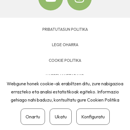
PRIBATUTASUN POLITIKA
LEGE OHARRA
COOKIE POLITIKA
HARREMANETARAKO
Webgune honek cookie-ak erabiltzen ditu, zure nabigazioa
errazteko eta analisi estatistikoak egiteko. Informazio
gehiago nahi baduzu, kontsultatu gure
Cookien Politika
Onartu
Ukatu
Konfiguratu