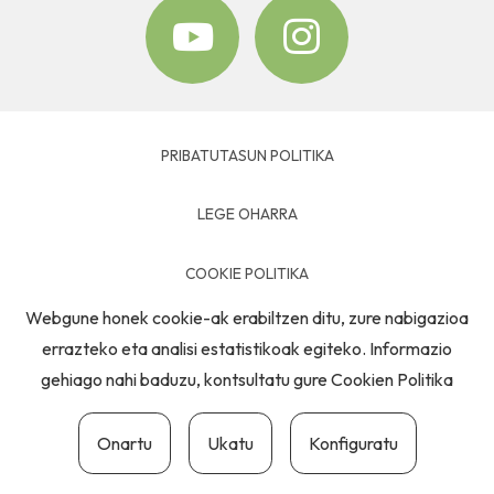
PRIBATUTASUN POLITIKA
LEGE OHARRA
COOKIE POLITIKA
Webgune honek cookie-ak erabiltzen ditu, zure nabigazioa
HARREMANETARAKO
errazteko eta analisi estatistikoak egiteko. Informazio
gehiago nahi baduzu, kontsultatu gure
Cookien Politika
Onartu
Ukatu
Konfiguratu