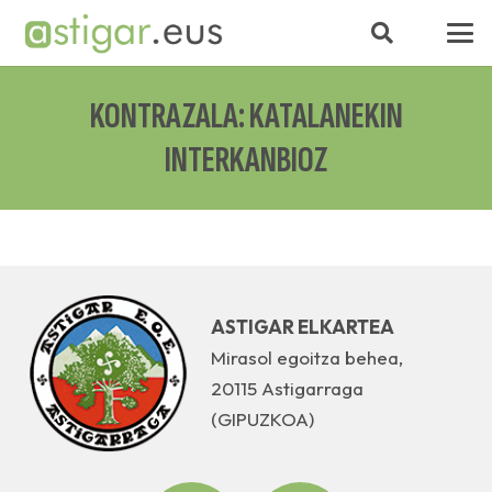
KONTRAZALA: KATALANEKIN
INTERKANBIOZ
ASTIGAR ELKARTEA
Mirasol egoitza behea,
20115 Astigarraga
(GIPUZKOA)