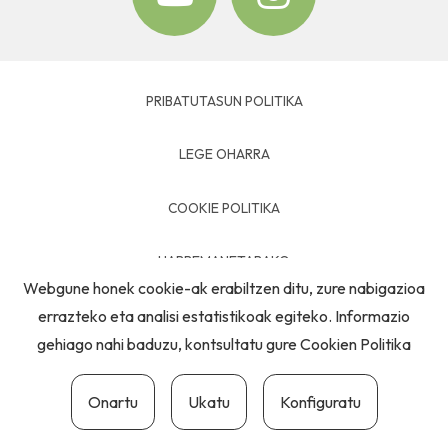
PRIBATUTASUN POLITIKA
LEGE OHARRA
COOKIE POLITIKA
HARREMANETARAKO
Webgune honek cookie-ak erabiltzen ditu, zure nabigazioa
errazteko eta analisi estatistikoak egiteko. Informazio
gehiago nahi baduzu, kontsultatu gure
Cookien Politika
Onartu
Ukatu
Konfiguratu