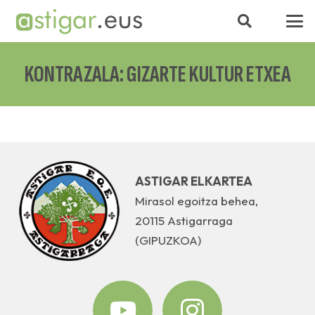
KONTRAZALA: GIZARTE KULTUR ETXEA
ASTIGAR ELKARTEA
Mirasol egoitza behea,
20115 Astigarraga
(GIPUZKOA)