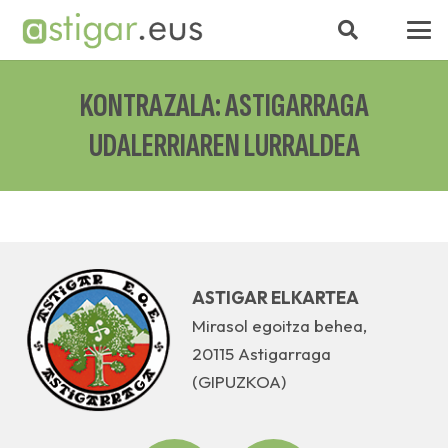
KONTRAZALA: ASTIGARRAGA
UDALERRIAREN LURRALDEA
ASTIGAR ELKARTEA
Mirasol egoitza behea,
20115 Astigarraga
(GIPUZKOA)