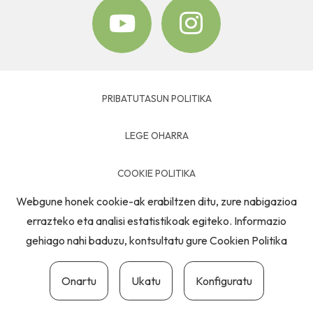
PRIBATUTASUN POLITIKA
LEGE OHARRA
COOKIE POLITIKA
Webgune honek cookie-ak erabiltzen ditu, zure nabigazioa
HARREMANETARAKO
errazteko eta analisi estatistikoak egiteko. Informazio
gehiago nahi baduzu, kontsultatu gure
Cookien Politika
Onartu
Ukatu
Konfiguratu