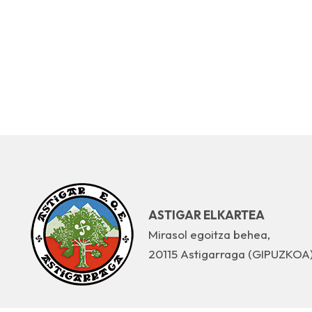
ASTIGAR ELKARTEA
Mirasol egoitza behea,
20115 Astigarraga (GIPUZKOA