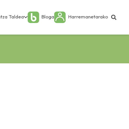
tza Taldea
Bloga
Harremanetarako