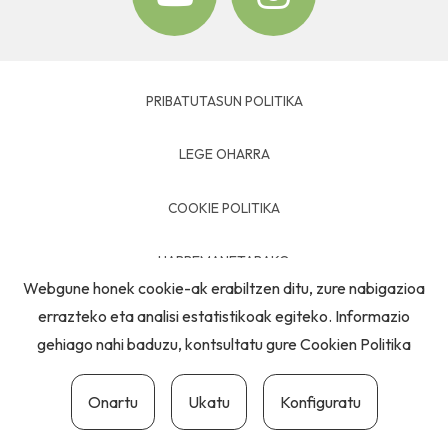
PRIBATUTASUN POLITIKA
LEGE OHARRA
COOKIE POLITIKA
HARREMANETARAKO
Webgune honek cookie-ak erabiltzen ditu, zure nabigazioa
errazteko eta analisi estatistikoak egiteko. Informazio
gehiago nahi baduzu, kontsultatu gure
Cookien Politika
Onartu
Ukatu
Konfiguratu