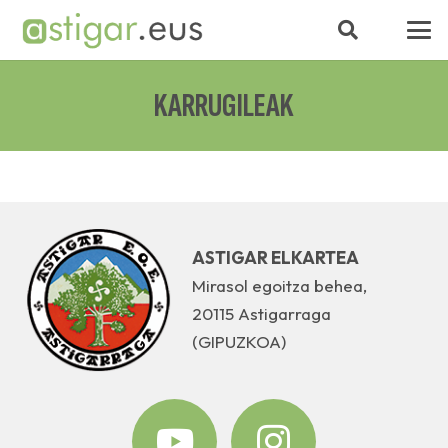
KARRUGILEAK
ASTIGAR ELKARTEA
Mirasol egoitza behea,
20115 Astigarraga
(GIPUZKOA)