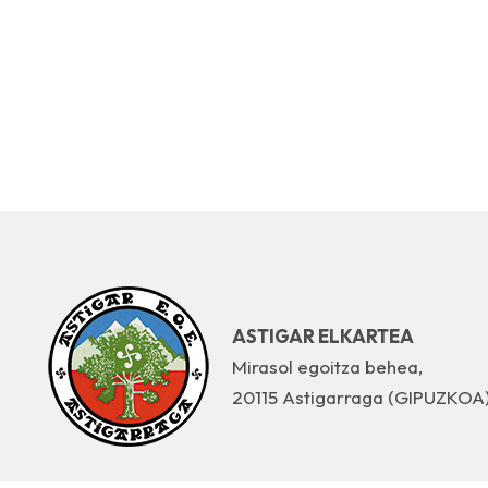
ASTIGAR ELKARTEA
Mirasol egoitza behea,
20115 Astigarraga (GIPUZKOA