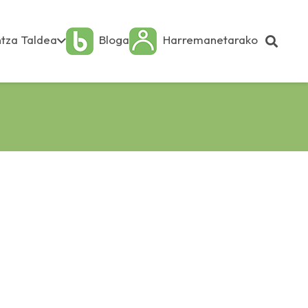
tza Taldea
Bloga
Harremanetarako