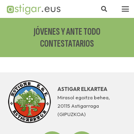
JÓVENES Y ANTE TODO
CONTESTATARIOS
ASTIGAR ELKARTEA
Mirasol egoitza behea,
20115 Astigarraga
(GIPUZKOA)