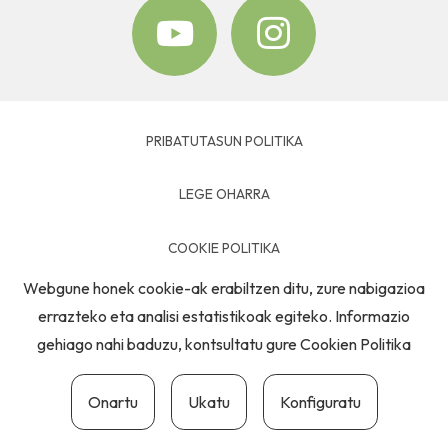
PRIBATUTASUN POLITIKA
LEGE OHARRA
COOKIE POLITIKA
Webgune honek cookie-ak erabiltzen ditu, zure nabigazioa
HARREMANETARAKO
errazteko eta analisi estatistikoak egiteko. Informazio
gehiago nahi baduzu, kontsultatu gure
Cookien Politika
Onartu
Ukatu
Konfiguratu