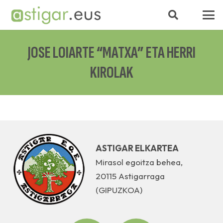
JOSE LOIARTE “MATXA” ETA HERRI
KIROLAK
ASTIGAR ELKARTEA
Mirasol egoitza behea,
20115 Astigarraga
(GIPUZKOA)