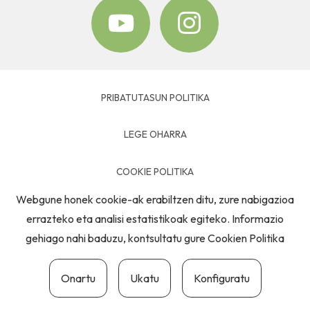
PRIBATUTASUN POLITIKA
LEGE OHARRA
COOKIE POLITIKA
Webgune honek cookie-ak erabiltzen ditu, zure nabigazioa
HARREMANETARAKO
errazteko eta analisi estatistikoak egiteko. Informazio
gehiago nahi baduzu, kontsultatu gure
Cookien Politika
Onartu
Ukatu
Konfiguratu