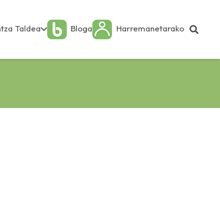
tza Taldea
Bloga
Harremanetarako