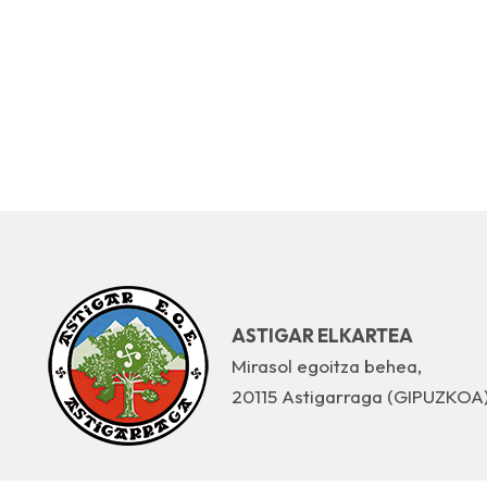
ASTIGAR ELKARTEA
Mirasol egoitza behea,
20115 Astigarraga (GIPUZKOA