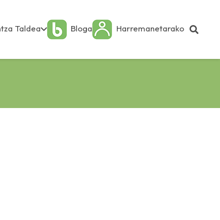
tza Taldea
Bloga
Harremanetarako