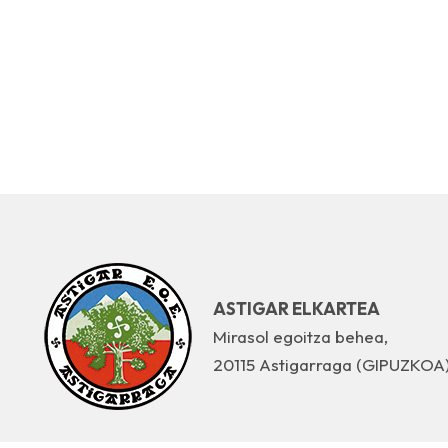
ASTIGAR ELKARTEA
Mirasol egoitza behea,
20115 Astigarraga (GIPUZKOA